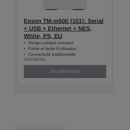
Epson TM-m50II (101): Serial
Epso
+ USB + Ethernet + NES,
+ U
White, PS, EU
Blac
Design cubique compact
Des
Fiable et facile d’utilisation
Fiab
Connectivité traditionnelle
Conn
C31CK52101
C31CK
En savoir plus