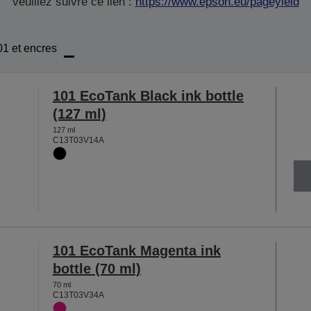
veuillez suivre ce lien :
https://www.epson.eu/pageyield
01 et encres
101 EcoTank Black ink bottle
(127 ml)
127 ml
C13T03V14A
101 EcoTank Magenta ink
bottle (70 ml)
70 ml
C13T03V34A