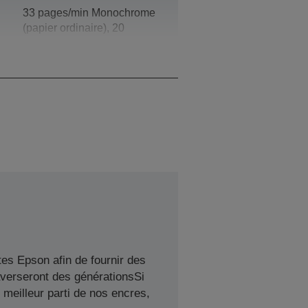
33 pages/min Monochrome
(papier ordinaire), 20
pages/min Couleur (papier
ordinaire)
es Epson afin de fournir des
averseront des générationsSi
meilleur parti de nos encres,