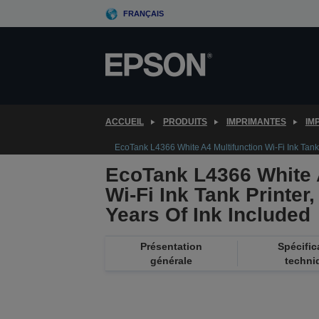
Skip
FRANÇAIS
to
main
content
ACCUEIL
PRODUITS
IMPRIMANTES
IM
EcoTank L4366 White A4 Multifunction Wi-Fi Ink Tank 
EcoTank L4366 White 
Wi-Fi Ink Tank Printer
Years Of Ink Included
Présentation
Spécific
générale
techni