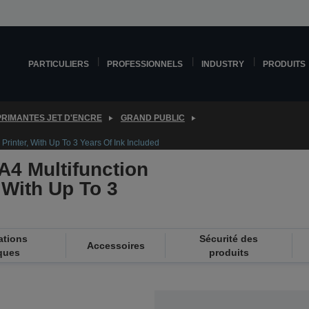
PARTICULIERS
PROFESSIONNELS
INDUSTRY
PRODUITS
PRIMANTES JET D'ENCRE
GRAND PUBLIC
Printer, With Up To 3 Years Of Ink Included
A4 Multifunction
, With Up To 3
ations
Sécurité des
Accessoires
ques
produits