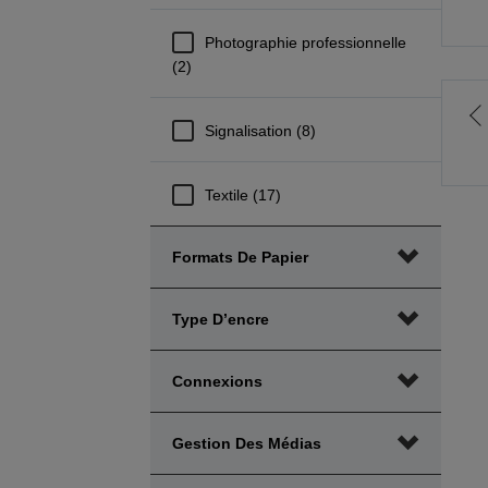
Photographie professionnelle
(2)
A
Signalisation (8)
l
Textile (17)
p
Formats De Papier
Type D’encre
Connexions
Gestion Des Médias