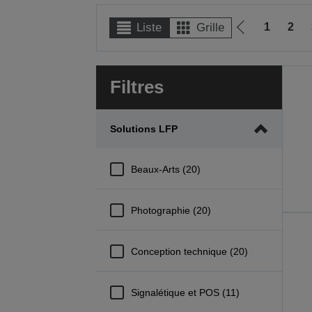
1
2
Liste
Grille
Aller
à
la
Filtres
page
précédente
Solutions LFP
Beaux-Arts (20)
Photographie (20)
Conception technique (20)
Signalétique et POS (11)