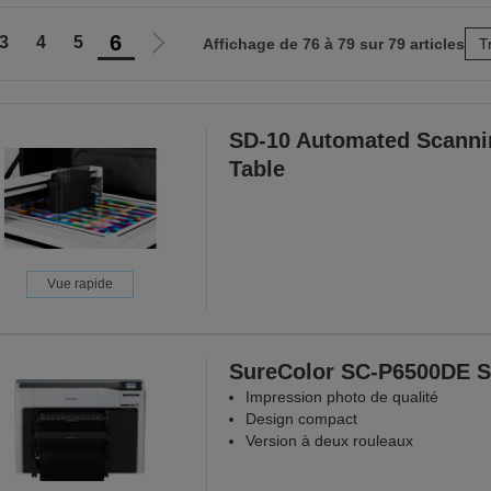
6
3
4
5
Affichage de 76 à 79 sur 79 articles
T
Aller
à
la
page
SD-10 Automated Scanni
suivante
Table
Vue rapide
SureColor SC-P6500DE 
Impression photo de qualité
Design compact
Version à deux rouleaux