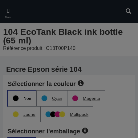
Skip
to
Rech
main
Menu
content
104 EcoTank Black ink bottle
(65 ml)
Référence produit : C13T00P140
Encre Epson série 104
Sélectionner la couleur
Noir
Cyan
Magenta
Jaune
Multipack
Sélectionner l'emballage