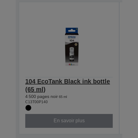
104 EcoTank Black ink bottle
104 
(65 ml)
(65 
4 500 pages noir
7 500
65 ml
C13T00P140
C13T0
En savoir plus