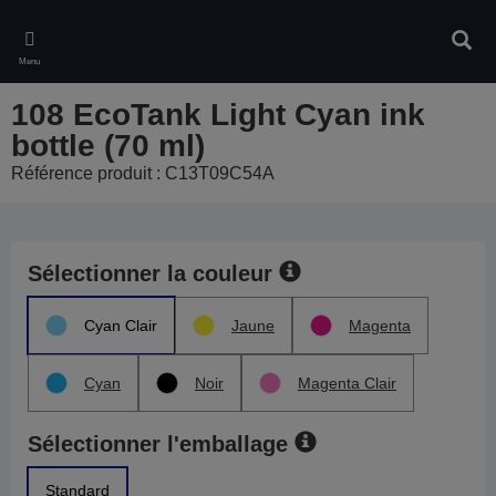
Skip
to
Rech
main
Menu
content
108 EcoTank Light Cyan ink
bottle (70 ml)
Référence produit : C13T09C54A
Sélectionner la couleur
Cyan Clair
Jaune
Magenta
Cyan
Noir
Magenta Clair
Sélectionner l'emballage
Standard