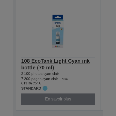
108 EcoTank Light Cyan ink
108
bottle (70 ml)
bott
2 100 photos cyan clair
2 100
7 200 pages cyan clair
7 200
70 ml
C13T09C54A
C13T0
STANDARD
STAN
En savoir plus