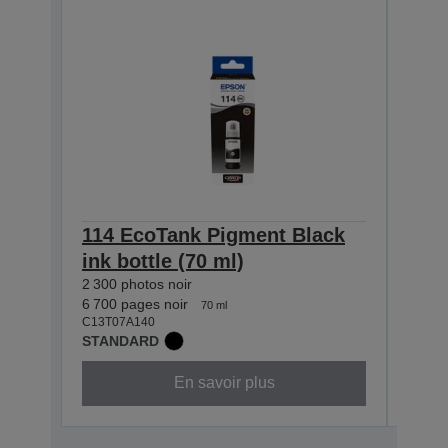
114 EcoTank Pigment Black
114
ink bottle (70 ml)
bott
2 300 photos noir
2 300 
C13T0
6 700 pages noir
70 ml
STAN
C13T07A140
STANDARD
En savoir plus