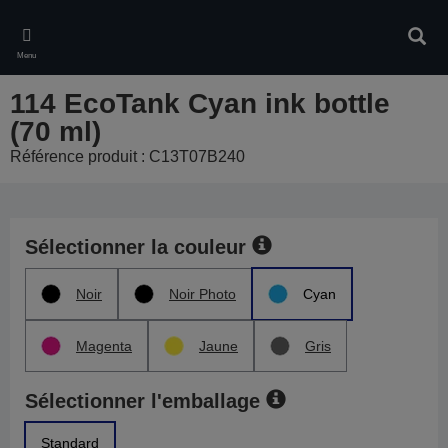
Skip
to
Rech
main
Menu
content
114 EcoTank Cyan ink bottle
(70 ml)
Référence produit : C13T07B240
Sélectionner la couleur
Noir
Noir Photo
Cyan
Magenta
Jaune
Gris
Sélectionner l'emballage
Standard