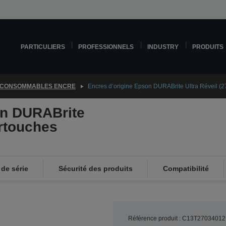
PARTICULIERS
PROFESSIONNELS
INDUSTRY
PRODUITS
CONSOMMABLES ENCRE
Encres d’origine Epson DURABrite Ultra Réveil (2
on DURABrite
artouches
de série
Sécurité des produits
Compatibilité
Référence produit : C13T27034012