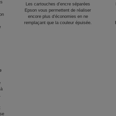
ts
Les cartouches d’encre séparées
é
Epson vous permettent de réaliser
on
encore plus d’économies en ne
remplaçant que la couleur épuisée.
e
e
e
 à
.
t
 se