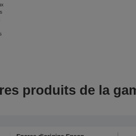
ux
is
t
s
res produits de la g