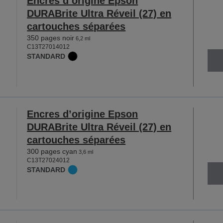
Encres d’origine Epson
DURABrite Ultra Réveil (27) en
cartouches séparées
350 pages noir
6,2 ml
C13T27014012
STANDARD
Encres d’origine Epson
DURABrite Ultra Réveil (27) en
cartouches séparées
300 pages cyan
3,6 ml
C13T27024012
STANDARD