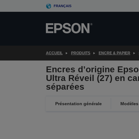
Skip
FRANÇAIS
to
main
content
ACCUEIL
PRODUITS
ENCRE & PAPIER
Encres d’origine Eps
Ultra Réveil (27) en c
séparées
Présentation générale
Modèles 