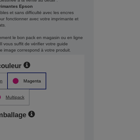
stinée à la vente au détail*.
primantes Epson
bles et sans difficulté avec les encres
our fonctionner avec votre imprimante et
ats.
dement le bon pack en magasin ou en ligne
Il vous suffit de vérifier votre guide
lle image correspond à votre produit.
couleur
n
Magenta
Multipack
mballage