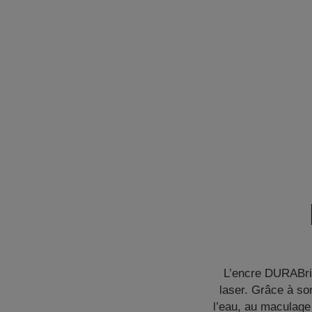
L’encre DURABrit
laser. Grâce à so
l’eau, au maculage 