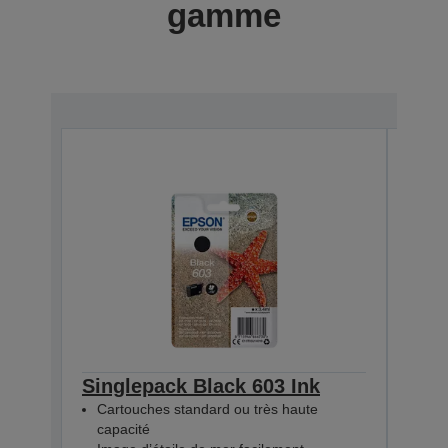
gamme
Singlepack Black 603 Ink
Sin
Cartouches standard ou très haute
Car
capacité
cap