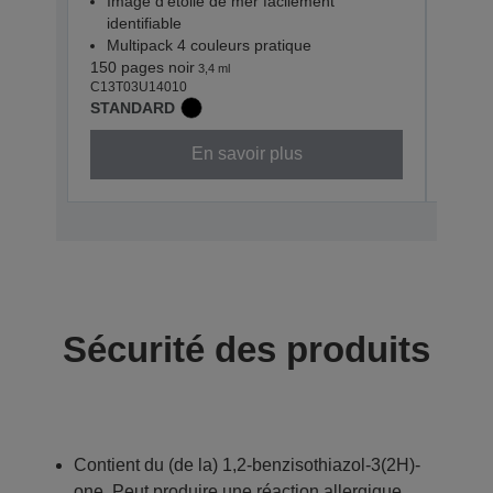
Image d’étoile de mer facilement
Ima
identifiable
iden
Multipack 4 couleurs pratique
Mul
150 pages noir
130 p
3,4 ml
C13T03U14010
C13T0
STANDARD
STAN
En savoir plus
Sécurité des produits
Contient du (de la) 1,2-benzisothiazol-3(2H)-
one. Peut produire une réaction allergique.