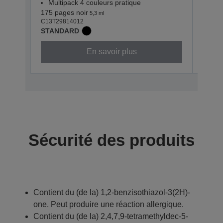
Multipack 4 couleurs pratique
Mul
175 pages noir
180 p
5,3 ml
C13T29814012
C13T2
STANDARD
STAN
En savoir plus
Sécurité des produits
Contient du (de la) 1,2-benzisothiazol-3(2H)-
one. Peut produire une réaction allergique.
Contient du (de la) 2,4,7,9-tetramethyldec-5-