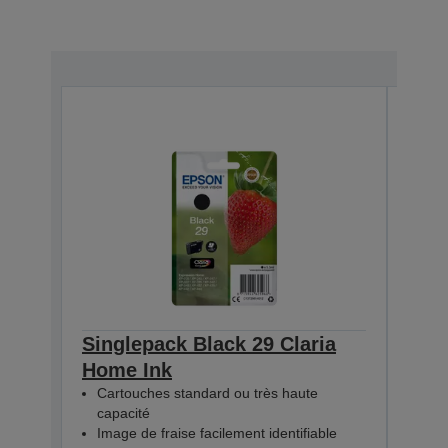
Singlepack Black 29 Claria
Sing
Home Ink
Hom
Cartouches standard ou très haute
Car
capacité
cap
Image de fraise facilement identifiable
Imag