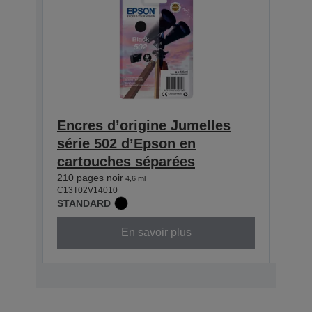
Encres d’origine Jumelles
Encr
série 502 d’Epson en
séri
cartouches séparées
car
210 pages noir
165 p
4,6 ml
C13T02V14010
C13T0
STANDARD
STAN
En savoir plus