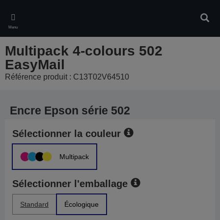
Skip
to
Rech
main
Menu
content
Multipack 4-colours 502
EasyMail
Référence produit : C13T02V64510
Encre Epson série 502
Sélectionner la couleur
Multipack
Sélectionner l'emballage
Standard
Écologique