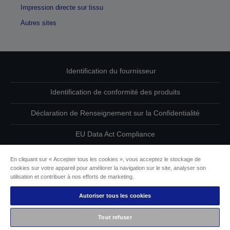
Impression directe sur tissu
Autres sites
Identification du fournisseur
Identification de conformité des produits
Déclaration de Renseignement sur la Confidentialité
EU Data Act Compliance
Contactez-nous au sujet de vos données
En cliquant sur « Accepter tous les cookies », vous acceptez le stockage de
cookies sur votre appareil pour améliorer la navigation sur le site, analyser son
Informations sur les cookies
utilisation et contribuer à nos efforts de marketing.
Autoriser tous les cookies
L’engagement d’Epson pour l’accessibilité
Tout refuser
Copyright © 2026 Seiko Epson