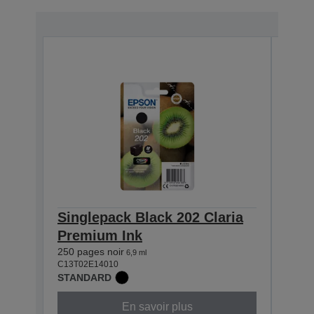
Singlepack Black 202 Claria
Sin
Premium Ink
Cla
250 pages noir
400 p
6,9 ml
C13T02E14010
C13T0
STANDARD
STAN
En savoir plus