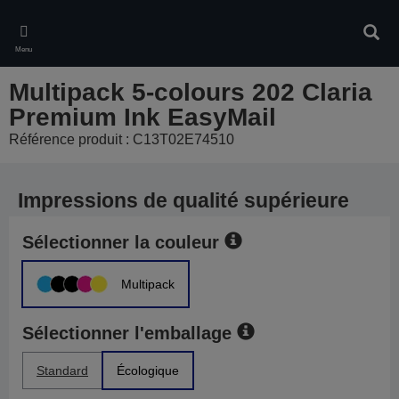
Skip
to
Rech
main
Menu
content
Multipack 5-colours 202 Claria
Premium Ink EasyMail
Référence produit : C13T02E74510
Impressions de qualité supérieure
Sélectionner la couleur
Multipack
Sélectionner l'emballage
Standard
Écologique