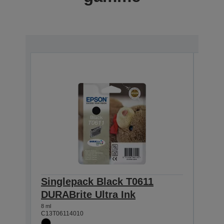
Singlepack Black T0611
Sin
DURABrite Ultra Ink
DURA
8 ml
8 ml
C13T06114010
C13T0