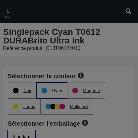
Skip
to
Rech
main
Menu
content
Singlepack Cyan T0612
DURABrite Ultra Ink
Référence produit : C13T06124010
Sélectionner la couleur
Noir
Cyan
Magenta
Jaune
Multipack
Sélectionner l'emballage
Standard