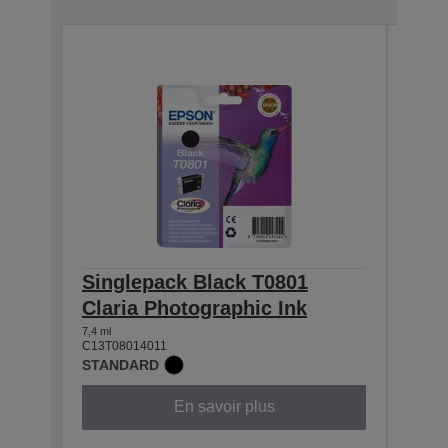
Singlepack Black T0801
Sin
Claria Photographic Ink
Clar
7,4 ml
7,4 ml
C13T08014011
C13T0
STANDARD
STAN
En savoir plus