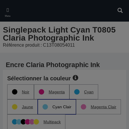
Skip
to
Rech
main
Menu
content
Singlepack Light Cyan T0805
Claria Photographic Ink
Référence produit : C13T08054011
Encre Claria Photographic Ink
Sélectionner la couleur
Noir
Magenta
Cyan
Jaune
Cyan Clair
Magenta Clair
Multipack