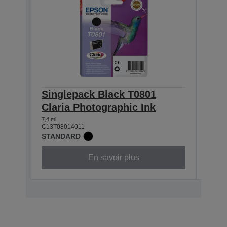
Singlepack Black T0801
Sin
Claria Photographic Ink
Clar
7,4 ml
7,4 ml
C13T08014011
C13T0
STANDARD
STAN
En savoir plus