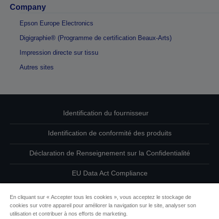
Company
Epson Europe Electronics
Digigraphie® (Programme de certification Beaux-Arts)
Impression directe sur tissu
Autres sites
Identification du fournisseur
Identification de conformité des produits
Déclaration de Renseignement sur la Confidentialité
EU Data Act Compliance
Contactez-nous au sujet de vos données
En cliquant sur « Accepter tous les cookies », vous acceptez le stockage de
cookies sur votre appareil pour améliorer la navigation sur le site, analyser son
Informations sur les cookies
utilisation et contribuer à nos efforts de marketing.