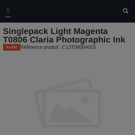
Skip
to
Rech
main
Menu
content
Singlepack Light Magenta
T0806 Claria Photographic Ink
Référence produit : C13T08064010
Arrêté