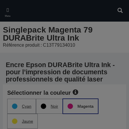
Skip
to
Rech
main
Menu
content
Singlepack Magenta 79
DURABrite Ultra Ink
Référence produit : C13T79134010
Encre Epson DURABrite Ultra Ink -
pour l’impression de documents
professionnels de qualité laser
Sélectionner la couleur
Cyan
Noir
Magenta
Jaune