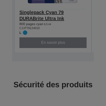
Singlepack Cyan 79
Sin
DURABrite Ultra Ink
DURA
800 pages cyan
900 p
6,5 ml
C13T79124010
C13T7
L
L
En savoir plus
Sécurité des produits