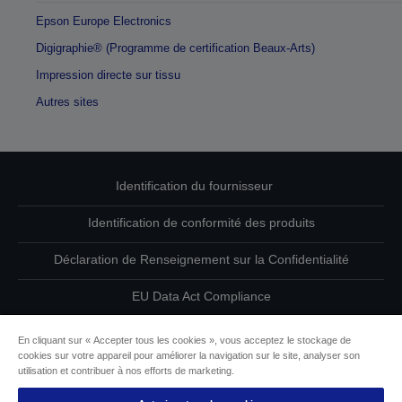
Epson Europe Electronics
Digigraphie® (Programme de certification Beaux-Arts)
Impression directe sur tissu
Autres sites
Identification du fournisseur
Identification de conformité des produits
Déclaration de Renseignement sur la Confidentialité
EU Data Act Compliance
Contactez-nous au sujet de vos données
En cliquant sur « Accepter tous les cookies », vous acceptez le stockage de
cookies sur votre appareil pour améliorer la navigation sur le site, analyser son
Informations sur les cookies
utilisation et contribuer à nos efforts de marketing.