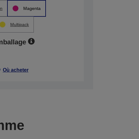
n
Magenta
Multipack
mballage
Où acheter
amme