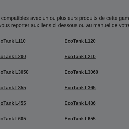
compatibles avec un ou plusieurs produits de cette gam
 vous reporter aux liens ci-dessous ou au manuel de votre
coTank L110
EcoTank L120
coTank L200
EcoTank L210
coTank L3050
EcoTank L3060
coTank L355
EcoTank L365
coTank L455
EcoTank L486
coTank L605
EcoTank L655