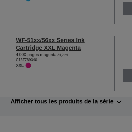
WF-51xx/56xx Series Ink
Cartridge XXL Magenta
4 000 pages magenta
34,2 ml
C13T789340
XXL
Afficher tous les produits de la série