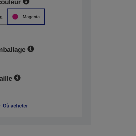
couleur
n
Magenta
mballage
aille
Où acheter