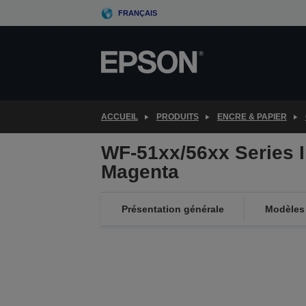
Skip
FRANÇAIS
to
main
content
ACCUEIL
PRODUITS
ENCRE & PAPIER
WF-51xx/56xx Series I
Magenta
Présentation générale
Modèles 