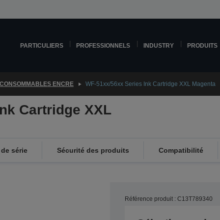
PARTICULIERS
PROFESSIONNELS
INDUSTRY
PRODUITS
CONSOMMABLES ENCRE
WF-51xx/56xx Series Ink Cartridge XXL Magenta
nk Cartridge XXL
de série
Sécurité des produits
Compatibilité
Référence produit : C13T789340