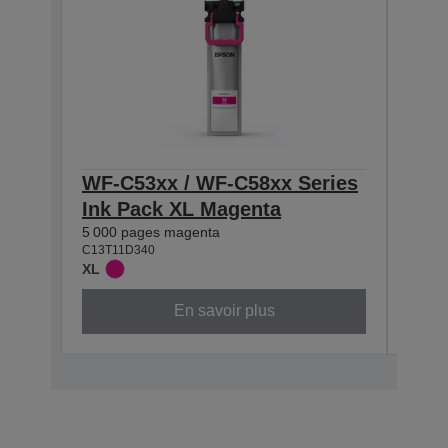
WF-C53xx / WF-C58xx Series
WF-
Ink Pack XL Magenta
Ink 
5 000 pages magenta
3 000
C13T11D340
C13T1
XL
L
En savoir plus