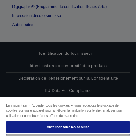
Digigraphie® (Programme de certification Beaux-Arts)
Impression directe sur tissu
Autres sites
Identification du fournisseur
Identification de conformité des produits
Déclaration de Renseignement sur la Confidentialité
EU Data Act Compliance
Contactez-nous au sujet de vos données
En cliquant sur « Accepter tous les cookies », vous acceptez le stockage de
cookies sur votre appareil pour améliorer la navigation sur le site, analyser son
Informations sur les cookies
utilisation et contribuer à nos efforts de marketing.
Autoriser tous les cookies
L’engagement d’Epson pour l’accessibilité