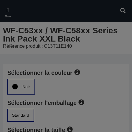
Skip
to
Rech
main
Menu
content
WF-C53xx / WF-C58xx Series
Ink Pack XXL Black
Référence produit : C13T11E140
Sélectionner la couleur
Noir
Sélectionner l'emballage
Standard
Sélectionner la taille