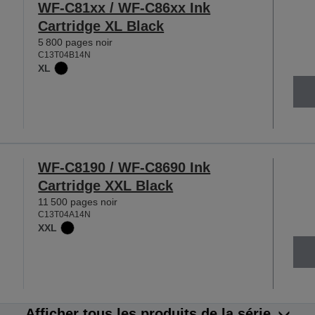
WF-C81xx / WF-C86xx Ink
Cartridge XL Black
5 800 pages noir
C13T04B14N
XL
WF-C8190 / WF-C8690 Ink
Cartridge XXL Black
11 500 pages noir
C13T04A14N
XXL
Afficher tous les produits de la série