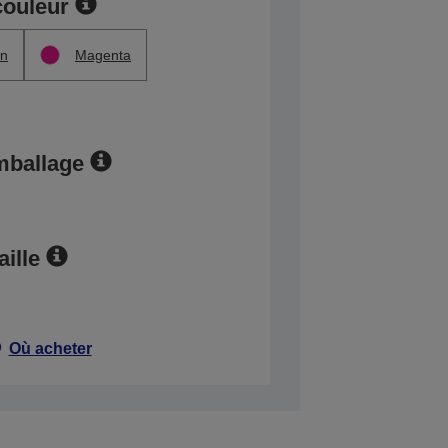
couleur
n
Magenta
mballage
aille
Où acheter