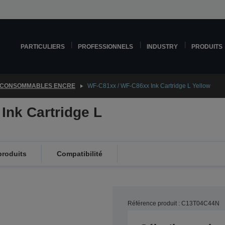
PARTICULIERS
PROFESSIONNELS
INDUSTRY
PRODUITS
CONSOMMABLES ENCRE
WF-C81xx / WF-C86xx Ink Cartridge L Yellow
Ink Cartridge L
produits
Compatibilité
Référence produit : C13T04C44N