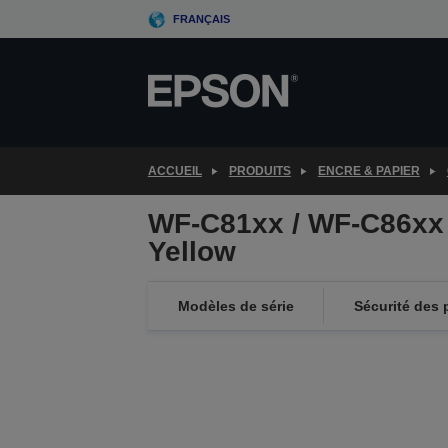
Skip
FRANÇAIS
to
main
content
ACCUEIL
PRODUITS
ENCRE & PAPIER
WF-C81xx / WF-C86xx 
Yellow
Modèles de série
Sécurité des 