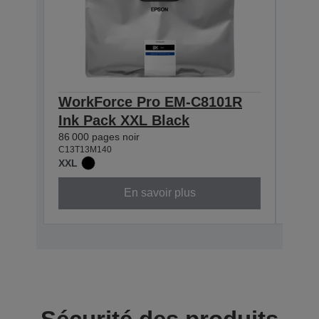
WorkForce Pro EM-C8101R
Wor
Ink Pack XXL Black
Ink
86 000 pages noir
50 00
C13T13M140
C13T1
XXL
XXL
En savoir plus