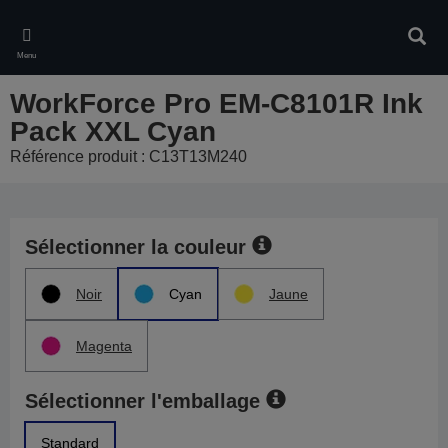
Skip
to
Rech
main
Menu
content
WorkForce Pro EM-C8101R Ink
Pack XXL Cyan
Référence produit : C13T13M240
Sélectionner la couleur
Noir
Cyan
Jaune
Magenta
Sélectionner l'emballage
Standard