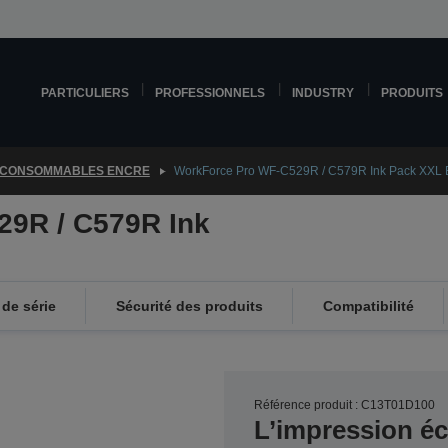
PARTICULIERS
PROFESSIONNELS
INDUSTRY
PRODUITS
CONSOMMABLES ENCRE
WorkForce Pro WF-C529R / C579R Ink Pack XXL 
9R / C579R Ink
de série
Sécurité des produits
Compatibilité
Référence produit : C13T01D100
L’impression é