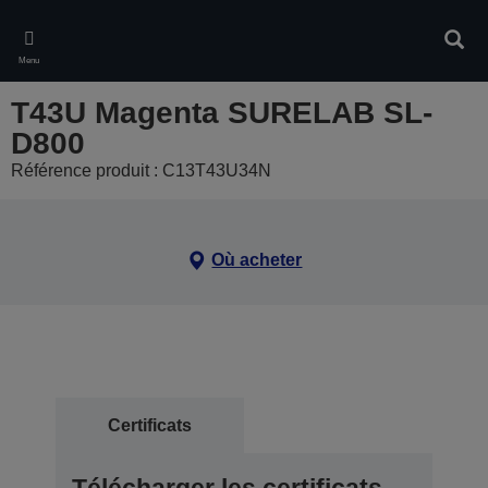
Skip
to
Rech
main
Menu
content
T43U Magenta SURELAB SL-
D800
Référence produit : C13T43U34N
Où acheter
Certificats
Télécharger les certificats