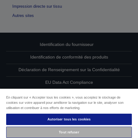
Impression directe sur tissu
Autres sites
Identification du fournisseur
Identification de conformité des produits
Déclaration de Renseignement sur la Confidentialité
EU Data Act Compliance
Contactez-nous au sujet de vos données
En cliquant sur « Accepter tous les cookies », vous acceptez le stockage de
cookies sur votre appareil pour améliorer la navigation sur le site, analyser son
Informations sur les cookies
utilisation et contribuer à nos efforts de marketing.
Autoriser tous les cookies
L’engagement d’Epson pour l’accessibilité
Tout refuser
Copyright © 2026 Seiko Epson