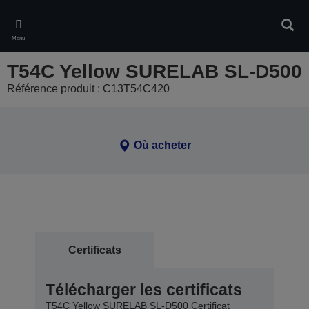
Skip
to
Rech
main
Menu
content
T54C Yellow SURELAB SL-D500
Référence produit : C13T54C420
Où acheter
Certificats
Télécharger les certificats
T54C Yellow SURELAB SL-D500 Certificat