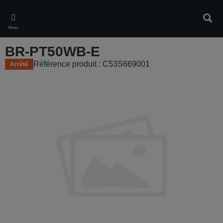
Skip
to
Rech
main
Menu
content
BR-PT50WB-E
Référence produit : C53S669001
Arrêté