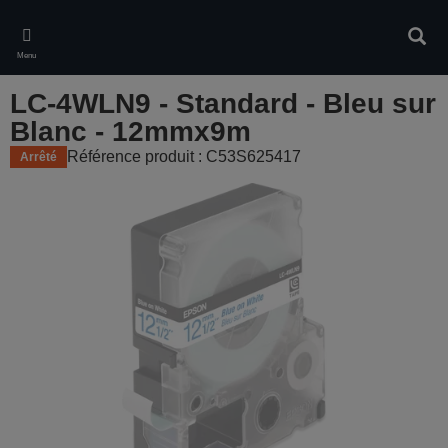
Skip
to
Rech
main
Menu
content
LC-4WLN9 - Standard - Bleu sur
Blanc - 12mmx9m
Référence produit : C53S625417
Arrêté