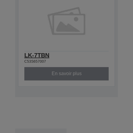
LK-7TBN
C53S657007
En savoir plus