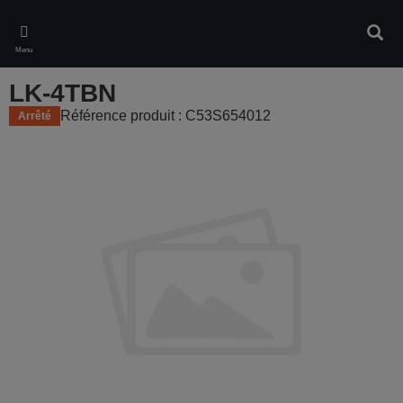
Skip
to
Rech
main
Menu
content
LK-4TBN
Référence produit : C53S654012
Arrêté