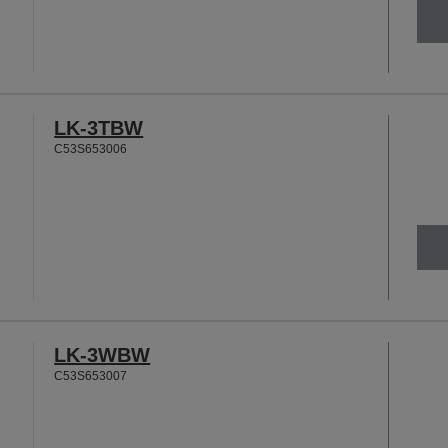
LK-3TBW
C53S653006
LK-3WBW
C53S653007