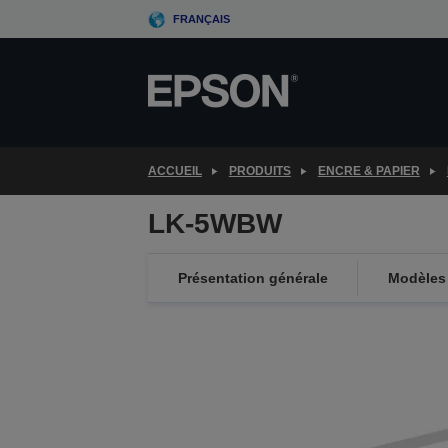
Skip
FRANÇAIS
to
main
content
ACCUEIL
PRODUITS
ENCRE & PAPIER
LK-5WBW
Présentation générale
Modèles 