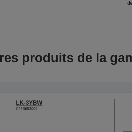
de
res produits de la g
LK-3YBW
C53S653005