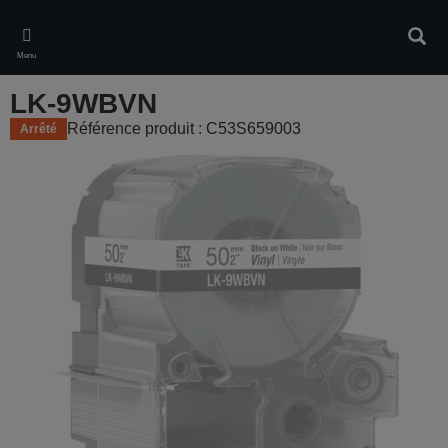
Skip
to
Rech
main
Menu
content
LK-9WBVN
Référence produit : C53S659003
Arrêté