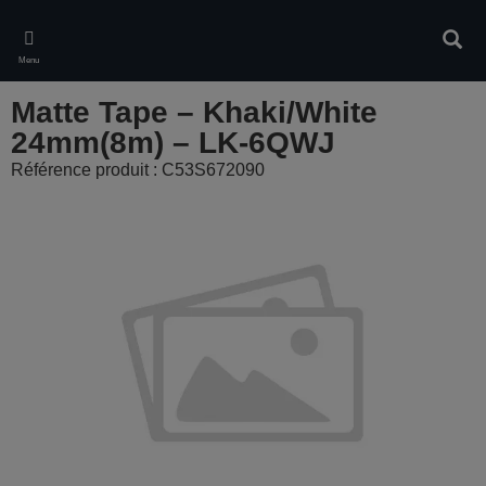
Skip
to
Rech
main
Menu
content
Matte Tape – Khaki/White
24mm(8m) – LK-6QWJ
Référence produit : C53S672090