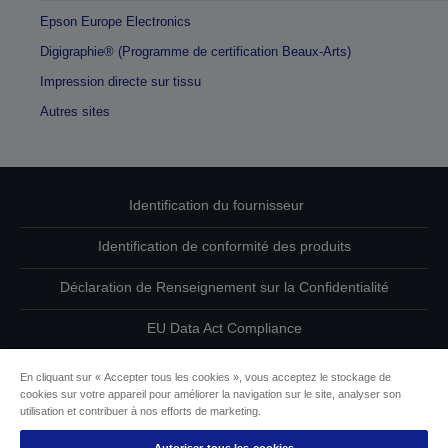
Epson Europe Electronics
Digigraphie® (Programme de certification Beaux-Arts)
Impression directe sur tissu
Autres sites
Identification du fournisseur
Identification de conformité des produits
Déclaration de Renseignement sur la Confidentialité
EU Data Act Compliance
Contactez-nous au sujet de vos données
En cliquant sur « Accepter tous les cookies », vous acceptez le stockage de
cookies sur votre appareil pour améliorer la navigation sur le site, analyser son
Informations sur les cookies
utilisation et contribuer à nos efforts de marketing.