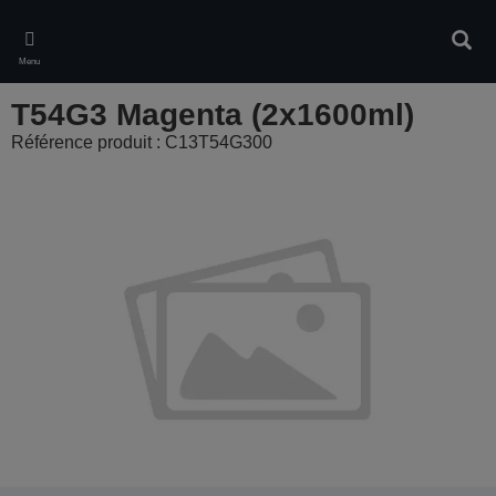
Skip
to
Rech
main
Menu
content
T54G3 Magenta (2x1600ml)
Référence produit : C13T54G300