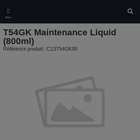
Skip
to
Rech
main
Menu
content
T54GK Maintenance Liquid
(800ml)
Référence produit : C13T54GK00