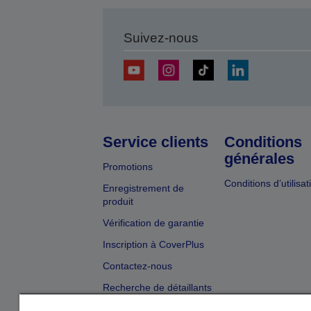
Suivez-nous
Service clients
Conditions
générales
Promotions
Conditions d’utilisat
Enregistrement de
produit
Vérification de garantie
Inscription à CoverPlus
Contactez-nous
Recherche de détaillants