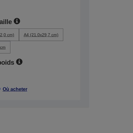
aille
2,0 cm)
A4 (21.0x29,7 cm)
 cm
poids
Où acheter