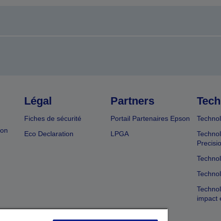
Légal
Partners
Tech
Fiches de sécurité
Portail Partenaires Epson
Technol
ion
Eco Declaration
LPGA
Technol
Precisi
Technol
Technol
Technol
impact 