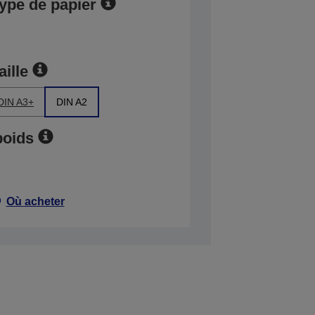
type de papier
aille
DIN A3+
DIN A2
poids
Où acheter