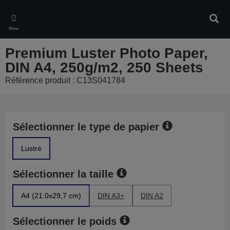
Skip
to
Rech
main
Menu
content
Premium Luster Photo Paper,
DIN A4, 250g/m2, 250 Sheets
Référence produit : C13S041784
Sélectionner le type de papier
Lustré
Sélectionner la taille
A4 (21.0x29,7 cm)
DIN A3+
DIN A2
Sélectionner le poids