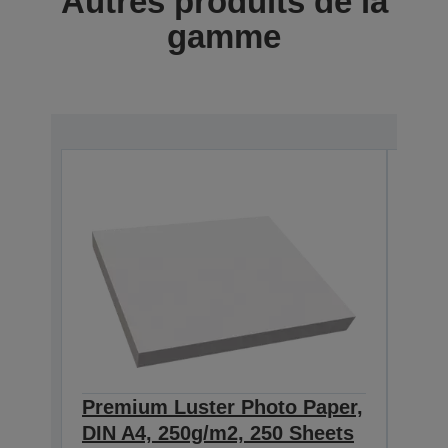
Autres produits de la
gamme
Premium Luster Photo Paper,
Pre
DIN A4, 250g/m2, 250 Sheets
DIN