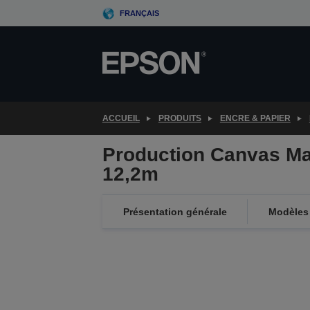
Skip
FRANÇAIS
to
main
content
ACCUEIL
PRODUITS
ENCRE & PAPIER
Production Canvas Ma
12,2m
Présentation générale
Modèles 