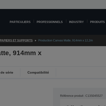
PARTICULIERS
PROFESSIONNELS
INDUSTRY
PRODUITS
PAPIERS ET SUPPORTS
Production Canvas Matte, 914mm x 12,2m
tte, 914mm x
de série
Compatibilité
Référence produit : C13S045527