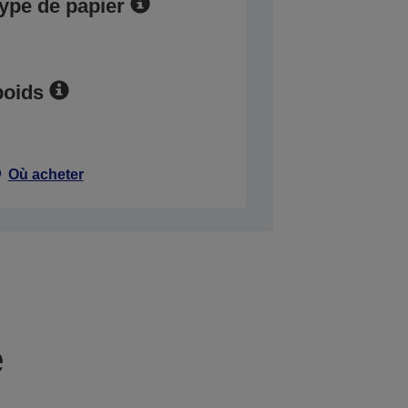
type de papier
poids
Où acheter
e