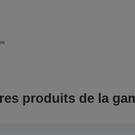
es
s
res produits de la g