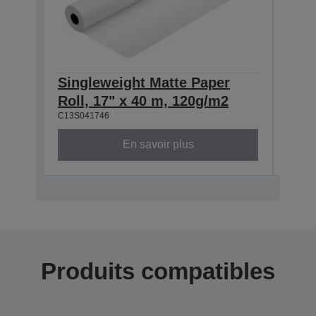
Singleweight Matte Paper
Sin
Roll, 17" x 40 m, 120g/m2
Roll
C13S041746
C13S0
En savoir plus
Produits compatibles