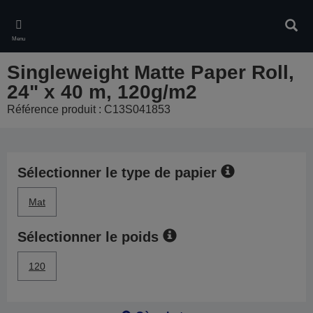
Skip
to
Rech
main
Menu
content
Singleweight Matte Paper Roll,
24" x 40 m, 120g/m2
Référence produit : C13S041853
Sélectionner le type de papier
Mat
Sélectionner le poids
120