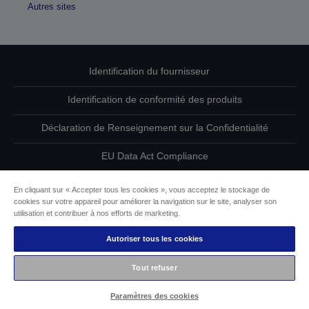
Autres sites
Identification du fournisseur
Identification de conformité des produits
Déclaration de Renseignement sur la Confidentialité
EU Data Act Compliance
Contactez-nous au sujet de vos données
En cliquant sur « Accepter tous les cookies », vous acceptez le stockage de
cookies sur votre appareil pour améliorer la navigation sur le site, analyser son
Informations sur les cookies
utilisation et contribuer à nos efforts de marketing.
Autoriser tous les cookies
L’engagement d’Epson pour l’accessibilité
Tout refuser
Copyright © 2026 Seiko Epson
Paramètres des cookies