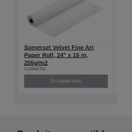
Somerset Velvet Fine Art
Some
Paper Roll, 24" x 15 m,
Pape
255g/m2
255
C13S041702
C13S0
En savoir plus