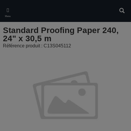
Skip
to
Rech
main
Menu
content
Standard Proofing Paper 240,
24" x 30,5 m
Référence produit : C13S045112