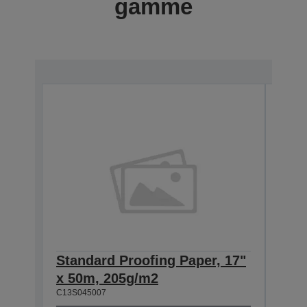
gamme
Standard Proofing Paper, 17"
Stan
x 50m, 205g/m2
x 5
C13S045007
C13S0