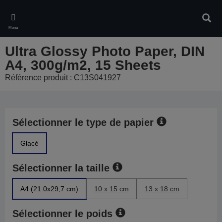
Skip
to
Rech
main
Menu
content
Ultra Glossy Photo Paper, DIN
A4, 300g/m2, 15 Sheets
Référence produit : C13S041927
Sélectionner le type de papier
Glacé
Sélectionner la taille
A4 (21.0x29,7 cm)
10 x 15 cm
13 x 18 cm
Sélectionner le poids