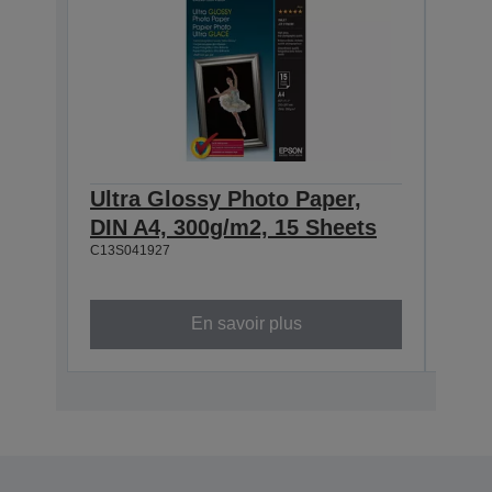
Ultra Glossy Photo Paper,
Ultr
DIN A4, 300g/m2, 15 Sheets
100
C13S041927
She
C13S0
En savoir plus