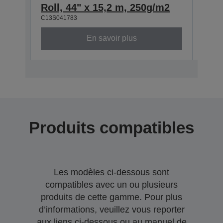
Roll, 44" x 15,2 m, 250g/m2
Roll
C13S041783
C13S0
En savoir plus
Produits compatibles
Les modèles ci-dessous sont
compatibles avec un ou plusieurs
produits de cette gamme. Pour plus
d’informations, veuillez vous reporter
aux liens ci-dessous ou au manuel de