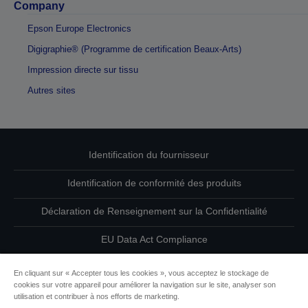
Company
Epson Europe Electronics
Digigraphie® (Programme de certification Beaux-Arts)
Impression directe sur tissu
Autres sites
Identification du fournisseur
Identification de conformité des produits
Déclaration de Renseignement sur la Confidentialité
EU Data Act Compliance
Contactez-nous au sujet de vos données
En cliquant sur « Accepter tous les cookies », vous acceptez le stockage de
cookies sur votre appareil pour améliorer la navigation sur le site, analyser son
Informations sur les cookies
utilisation et contribuer à nos efforts de marketing.