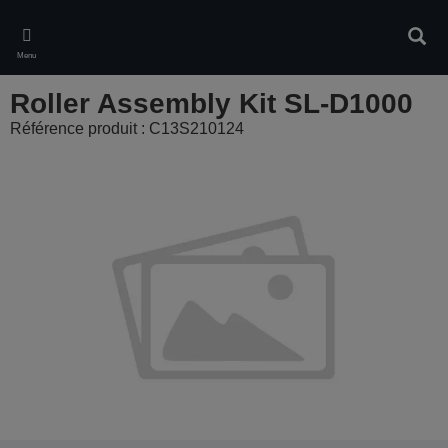
Skip
to
Rech
main
Menu
content
Roller Assembly Kit SL-D1000
Référence produit : C13S210124