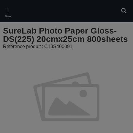
Skip
to
Rech
main
Menu
content
SureLab Photo Paper Gloss-
DS(225) 20cmx25cm 800sheets
Référence produit : C13S400091