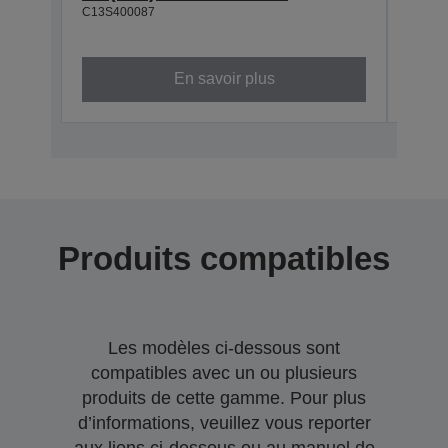
C13S400087
800
C13S4
En savoir plus
Produits compatibles
Les modèles ci-dessous sont
compatibles avec un ou plusieurs
produits de cette gamme. Pour plus
d’informations, veuillez vous reporter
aux liens ci-dessous ou au manuel de