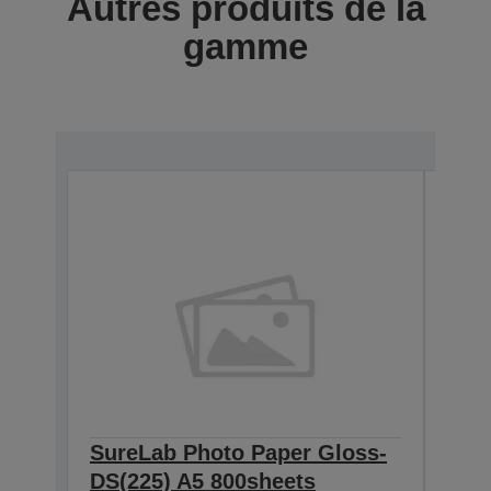
Autres produits de la
gamme
SureLab Photo Paper Gloss-
Sur
DS(225) A5 800sheets
DS(