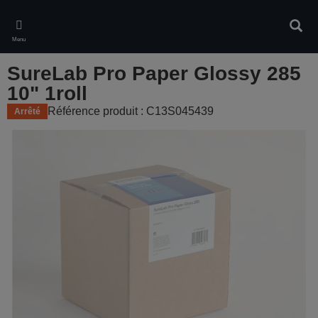
Skip
to
Rech
main
Menu
content
SureLab Pro Paper Glossy 285
10" 1roll
Référence produit : C13S045439
Arrêté