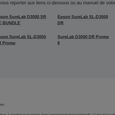
 vous reporter aux liens ci-dessous ou au manuel de votre
pson SureLab D3000 SR
Epson SureLab SL-D3000
C BUNDLE
DR
pson SureLab SL-D3000
SureLab D3000 DR Promo
R Promo
II
er :
erture, il convient de le stocker dans l’environnement recommandé, à l’abri de la lum