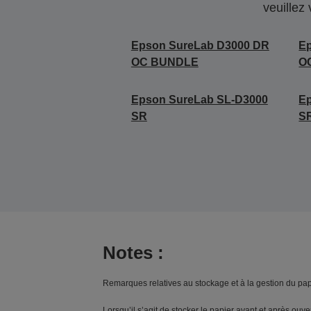
veuillez
Epson SureLab D3000 DR
E
OC BUNDLE
O
Epson SureLab SL-D3000
E
SR
S
Notes :
Remarques relatives au stockage et à la gestion du papi
Lorsqu’il s’agit de stocker le papier avant et après ouv