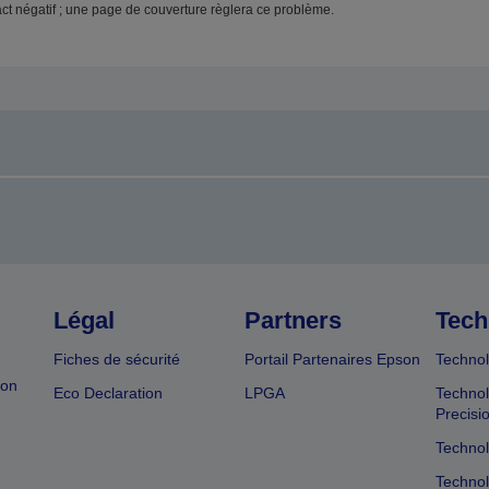
pact négatif ; une page de couverture règlera ce problème.
Légal
Partners
Tech
Fiches de sécurité
Portail Partenaires Epson
Technol
ion
Eco Declaration
LPGA
Technol
Precisi
Technol
Technol