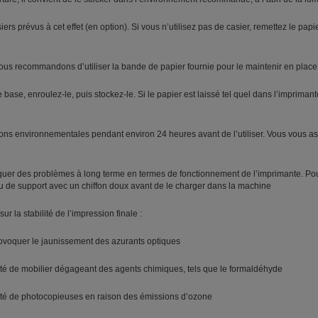
 prévus à cet effet (en option). Si vous n’utilisez pas de casier, remettez le pap
ous recommandons d’utiliser la bande de papier fournie pour le maintenir en place
 de base, enroulez-le, puis stockez-le. Si le papier est laissé tel quel dans l’imprim
ditions environnementales pendant environ 24 heures avant de l’utiliser. Vous vou
uer des problèmes à long terme en termes de fonctionnement de l’imprimante. Pour 
u de support avec un chiffon doux avant de le charger dans la machine
ur la stabilité de l’impression finale :
provoquer le jaunissement des azurants optiques
ité de mobilier dégageant des agents chimiques, tels que le formaldéhyde
ité de photocopieuses en raison des émissions d’ozone