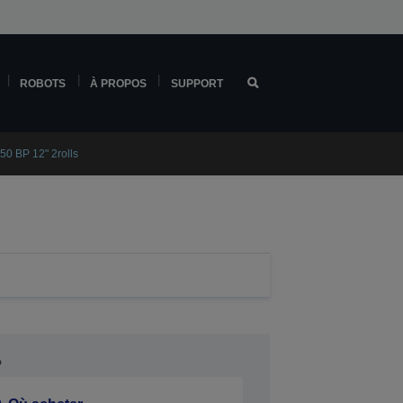
ROBOTS
À PROPOS
SUPPORT
50 BP 12" 2rolls
P