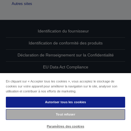
Autres sites
Identification du fournisseur
Identification de conformité des produits
Déclaration de Renseignement sur la Confidentialité
EU Data Act Compliance
Contactez-nous au sujet de vos données
En cliquant sur « Accepter tous les cookies », vous acceptez le stockage de
cookies sur votre appareil pour améliorer la navigation sur le site, analyser son
Informations sur les cookies
utilisation et contribuer à nos efforts de marketing.
Autoriser tous les cookies
L’engagement d’Epson pour l’accessibilité
Tout refuser
Copyright © 2026 Seiko Epson
Paramètres des cookies