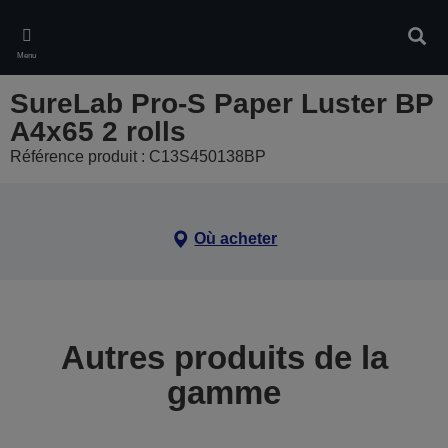
Skip
to
Rech
main
Menu
content
SureLab Pro-S Paper Luster BP
A4x65 2 rolls
Référence produit : C13S450138BP
Où acheter
Autres produits de la
gamme