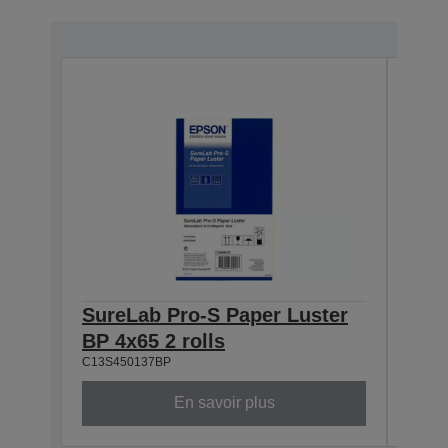
SureLab Pro-S Paper Luster
Sur
BP 4x65 2 rolls
BP 5
C13S450137BP
C13S4
En savoir plus