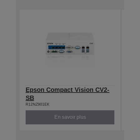
Epson Compact Vision CV2-
Eps
SB
HB
R12NZ901EK
R12NZ
En savoir plus