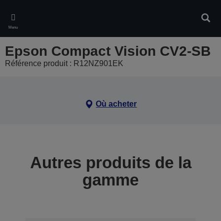
Skip
to
Rech
main
Menu
content
Epson Compact Vision CV2-SB
Référence produit : R12NZ901EK
Où acheter
Autres produits de la
gamme