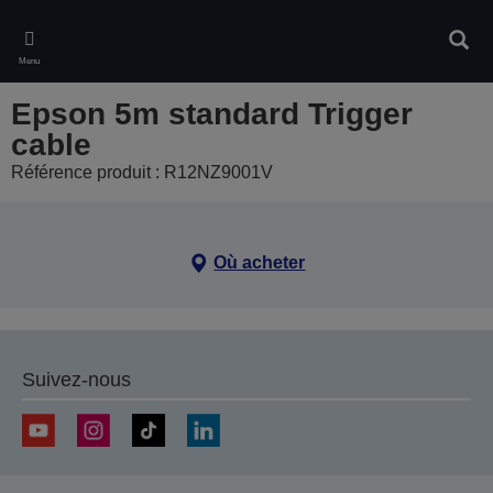
Skip
to
Rech
main
Menu
content
Epson 5m standard Trigger
cable
Référence produit : R12NZ9001V
Où acheter
Suivez-nous