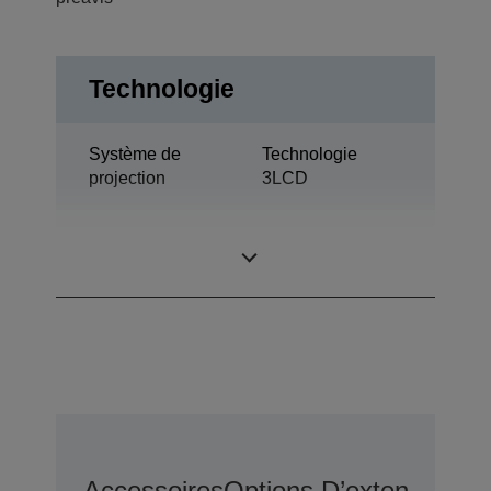
Technologie
Système de
Technologie
projection
3LCD
0,76 pouce avec
Panneau LCD
C2 Fine
Accessoires
Options D’extension D