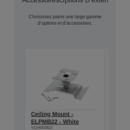
Choisissez parmi une large gamme
d’options et d’accessoires.
Ceiling Mount -
Air Fil
ELPMB22 - White
EB-4xx
V12H003B22
V13H134A