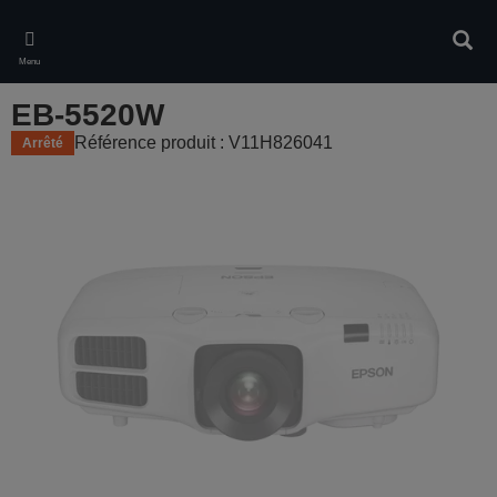
Skip
to
Rech
main
Menu
content
EB-5520W
Référence produit : V11H826041
Arrêté