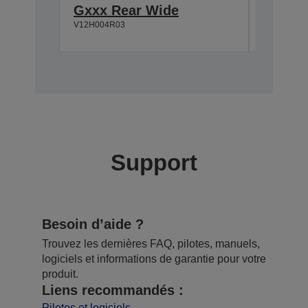
Gxxx Rear Wide
Gxxx 
V12H004R03
V12H004M
Support
Besoin d’aide ?
Trouvez les dernières FAQ, pilotes, manuels,
logiciels et informations de garantie pour votre
produit.
Liens recommandés :
Pilotes et logiciels