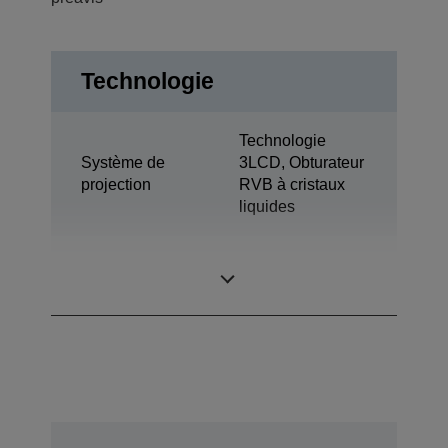
Technologie
Technologie
Système de
3LCD, Obturateur
projection
RVB à cristaux
liquides
0,79 pouce avec
Panneau LCD
C2 Fine