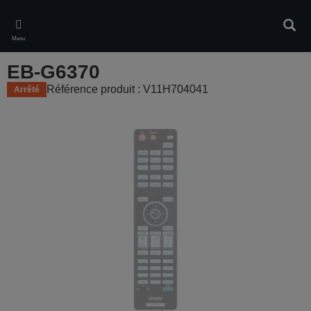
Skip
to
Rech
main
Menu
content
EB-G6370
Référence produit : V11H704041
Arrêté