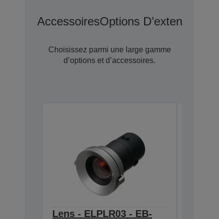
Accessoires
Options D’extension D
Choisissez parmi une large gamme
d’options et d’accessoires.
Lens - ELPLR03 - EB-
Lens -