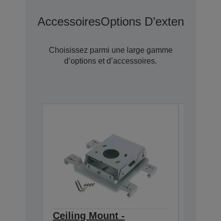
Accessoires
Options D’extension D
Choisissez parmi une large gamme
d’options et d’accessoires.
Ceiling Mount -
Ceilin