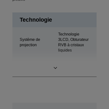
Technologie
Technologie
Système de
3LCD, Obturateur
projection
RVB à cristaux
liquides
1,03 pouce avec
Panneau LCD
C2 Fine