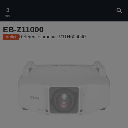
Skip
to
Rech
main
Menu
content
EB-Z11000
Référence produit : V11H606040
Arrêté